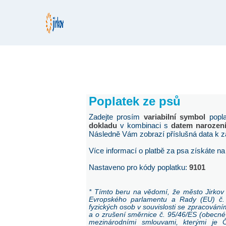
Poplatek ze psů
Zadejte prosím
variabilní symbol
popl
dokladu
v kombinaci s
datem narozen
Následně Vám zobrazí příslušná data k z
Více informací o platbě za psa získáte n
Nastaveno pro kódy poplatku:
9101
* Tímto beru na vědomí, že město Jirkov
Evropského parlamentu a Rady (EU) č
fyzických osob v souvislosti se zpracován
a o zrušení směrnice č. 95/46/ES (obecné
mezinárodními smlouvami, kterými je 