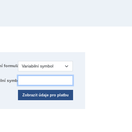
í formulář
ilní symbol
Zobrazit údaje pro platbu