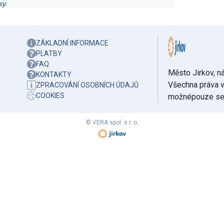
sy.
ZÁKLADNÍ INFORMACE
PLATBY
FAQ
Město Jirkov, ná
KONTAKTY
Všechna práva v
ZPRACOVÁNÍ OSOBNÍCH ÚDAJŮ
COOKIES
možnépouze se 
© VERA spol. s r. o.