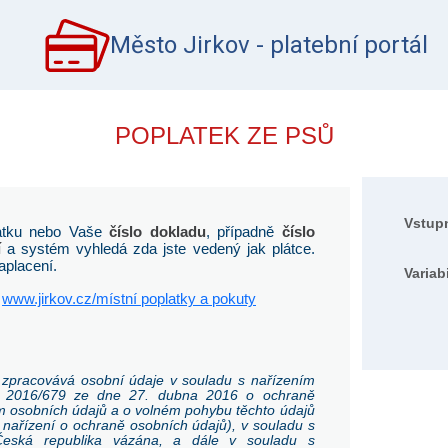
Město Jirkov - platební portál
POPLATEK ZE PSŮ
Vstupn
atku nebo Vaše
číslo dokladu
, případně
číslo
í
a systém vyhledá zda jste vedený jak plátce.
aplacení.
Variab
a
www.jirkov.cz/místní poplatky a pokuty
 zpracovává osobní údaje v souladu s nařízením
. 2016/679 ze dne 27. dubna 2016 o ochraně
ím osobních údajů a o volném pohybu těchto údajů
 nařízení o ochraně osobních údajů), v souladu s
Česká republika vázána, a dále v souladu s