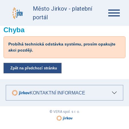
Město Jirkov - platební
portál
Chyba
Probíhá technická odstávka systému, prosím opakujte
akci později.
Zpět na předchozí stránku
KONTAKTNÍ INFORMACE
© VERA spol. s r. o.