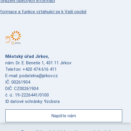
rohlížení obecných informací
nformace a funkce vztahující se k Vaší osobě
Městský úřad Jirkov,
nám. Dr. E. Beneše 1, 431 11 Jirkov
Telefon: +420 474 616 411
E-mail: podatelna@jirkov.cz
IČ: 00261904
DIČ: CZ00261904
č. ú.: 19-2226441/0100
ID datové schránky: 9zcbsra
Napište nám