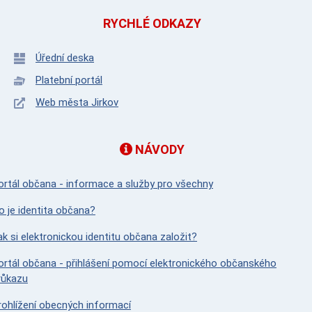
RYCHLÉ ODKAZY
Úřední deska
Platební portál
Web města Jirkov
NÁVODY
ortál občana - informace a služby pro všechny
o je identita občana?
ak si elektronickou identitu občana založit?
ortál občana - přihlášení pomocí elektronického občanského
růkazu
rohlížení obecných informací