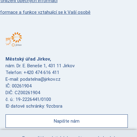
rohlížení obecných informací
nformace a funkce vztahující se k Vaší osobě
Městský úřad Jirkov,
nám. Dr. E. Beneše 1, 431 11 Jirkov
Telefon: +420 474 616 411
E-mail: podatelna@jirkov.cz
IČ: 00261904
DIČ: CZ00261904
č. ú.: 19-2226441/0100
ID datové schránky: 9zcbsra
Napište nám