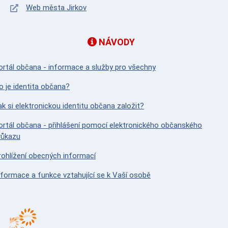
Web města Jirkov
NÁVODY
ortál občana - informace a služby pro všechny
o je identita občana?
ak si elektronickou identitu občana založit?
ortál občana - přihlášení pomocí elektronického občanského
růkazu
rohlížení obecných informací
nformace a funkce vztahující se k Vaší osobě