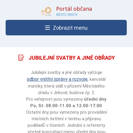
Portál občana
MĚSTO JIRKOV
Zobrazit menu
JUBILEJNÍ SVATBY A JINÉ OBŘADY
Jubilejní svatby a jiné obřady vyřizuje
odbor vnitřní správy a rozvoje
, kancelář
matriky, která sídlí v přízemí Městského
úřadu v Jirkově, budova čp. 2.
Pro veřejnost jsou vymezeny
úřední dny
Po, St: 08.00-11.00 a 12.00-17.00
.
Ostatní dny jsou vymezeny pro provádění
místních šetření v terénu a přípravu
podkladů v řízeních. Jednání s referenty
včetně konzultací mimo úřední dny jsou