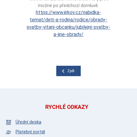
možné po předchozí domluvě.
https://www.jirkov.cz/nabidka-
temat/deti-a-rodina/rodice/obrady-
svatby-vitani-obcanku/jubilejni-svatby-
a-jine-obrady/
Zpět
RYCHLÉ ODKAZY
Úřední deska
Platební portál