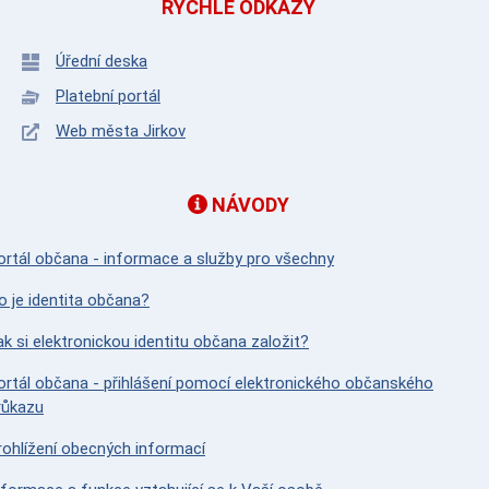
RYCHLÉ ODKAZY
Úřední deska
Platební portál
Web města Jirkov
NÁVODY
ortál občana - informace a služby pro všechny
o je identita občana?
ak si elektronickou identitu občana založit?
ortál občana - přihlášení pomocí elektronického občanského
růkazu
rohlížení obecných informací