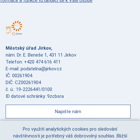
nformace a funkce vztahující se k Vaší osobě
Městský úřad Jirkov,
nám. Dr. E. Beneše 1, 431 11 Jirkov
Telefon: +420 474 616 411
E-mail: podatelna@jirkov.cz
IČ: 00261904
DIČ: CZ00261904
č. ú.: 19-2226441/0100
ID datové schránky: 9zcbsra
Napište nám
Pro využití analytických cookies pro sledování
návštěvnosti je potřebný váš dobrovolný souhlas. Bližší