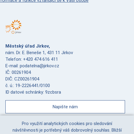
nformace a funkce vztahující se k Vaší osobě
Městský úřad Jirkov,
nám. Dr. E. Beneše 1, 431 11 Jirkov
Telefon: +420 474 616 411
E-mail: podatelna@jirkov.cz
IČ: 00261904
DIČ: CZ00261904
č. ú.: 19-2226441/0100
ID datové schránky: 9zcbsra
Napište nám
Pro využití analytických cookies pro sledování
návštěvnosti je potřebný váš dobrovolný souhlas. Bližší