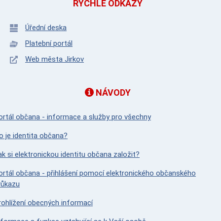
RYCHLÉ ODKAZY
Úřední deska
Platební portál
Web města Jirkov
NÁVODY
ortál občana - informace a služby pro všechny
o je identita občana?
ak si elektronickou identitu občana založit?
ortál občana - přihlášení pomocí elektronického občanského
růkazu
rohlížení obecných informací