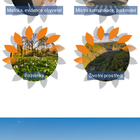
Matrika, evidence obyvatel
Místní komunikace, parkování
Pozemky
Životní prostředí