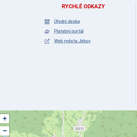
RYCHLÉ ODKAZY
Úřední deska
Platební portál
Web města Jirkov
+
−