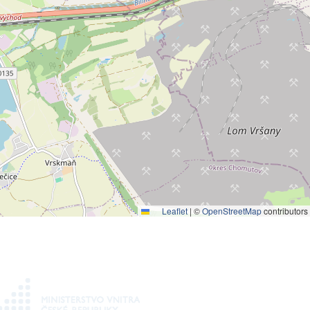
Leaflet
|
©
OpenStreetMap
contributors