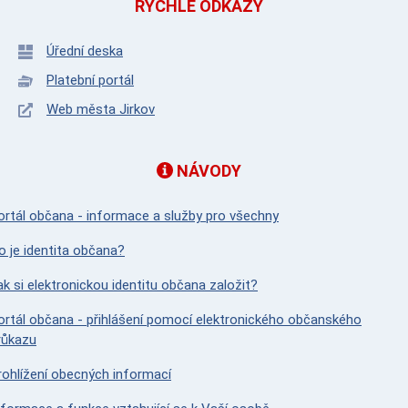
RYCHLÉ ODKAZY
Úřední deska
Platební portál
Web města Jirkov
NÁVODY
ortál občana - informace a služby pro všechny
o je identita občana?
ak si elektronickou identitu občana založit?
ortál občana - přihlášení pomocí elektronického občanského
růkazu
rohlížení obecných informací