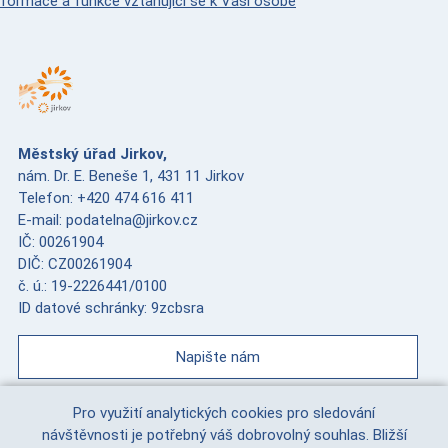
nformace a funkce vztahující se k Vaší osobě
Městský úřad Jirkov,
nám. Dr. E. Beneše 1, 431 11 Jirkov
Telefon: +420 474 616 411
E-mail: podatelna@jirkov.cz
IČ: 00261904
DIČ: CZ00261904
č. ú.: 19-2226441/0100
ID datové schránky: 9zcbsra
Napište nám
Pro využití analytických cookies pro sledování
návštěvnosti je potřebný váš dobrovolný souhlas. Bližší