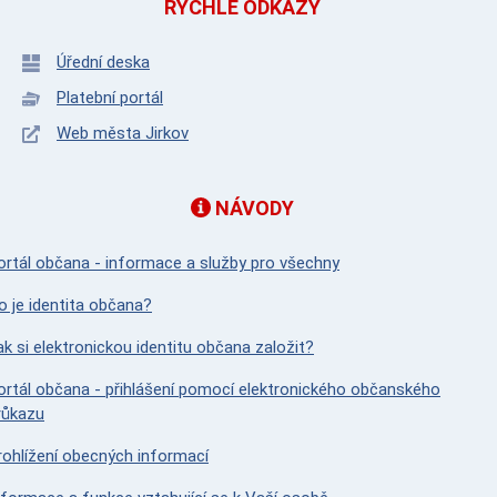
RYCHLÉ ODKAZY
Úřední deska
Platební portál
Web města Jirkov
NÁVODY
ortál občana - informace a služby pro všechny
o je identita občana?
ak si elektronickou identitu občana založit?
ortál občana - přihlášení pomocí elektronického občanského
růkazu
rohlížení obecných informací