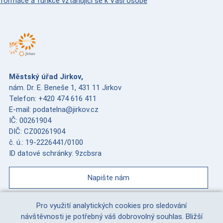
nformace a funkce vztahující se k Vaší osobě
Městský úřad Jirkov,
nám. Dr. E. Beneše 1, 431 11 Jirkov
Telefon: +420 474 616 411
E-mail: podatelna@jirkov.cz
IČ: 00261904
DIČ: CZ00261904
č. ú.: 19-2226441/0100
ID datové schránky: 9zcbsra
Napište nám
Pro využití analytických cookies pro sledování
návštěvnosti je potřebný váš dobrovolný souhlas. Bližší