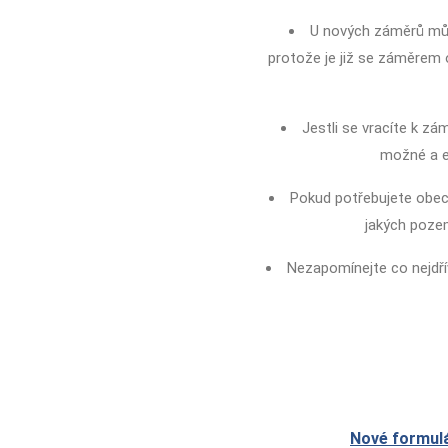
U nových záměrů můž
protože je již se záměrem
Jestli se vracíte k zá
možné a ex
Pokud potřebujete obecn
jakých pozem
Nezapomínejte co nejdřív
Nové formulá