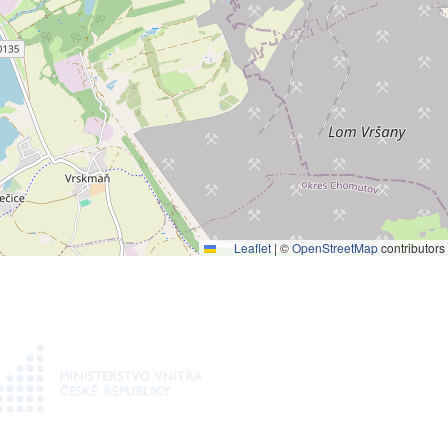
Leaflet
|
©
OpenStreetMap
contributors