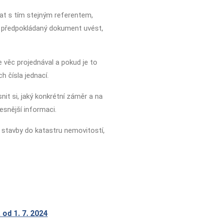
at s tím stejným referentem,
ý předpokládaný dokument uvést,
e věc projednával a pokud je to
h čísla jednací.
t si, jaký konkrétní záměr a na
snější informaci.
d stavby do katastru nemovitostí,
od 1. 7. 2024