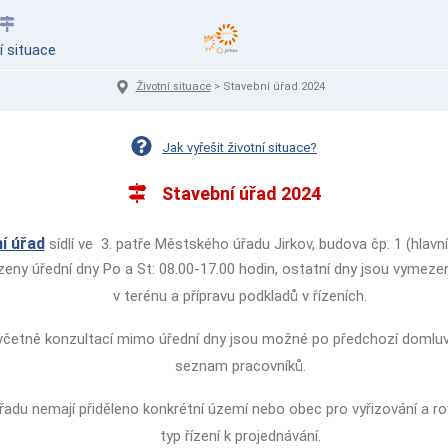
í situace
Životní situace
>
Stavební úřad 2024
Jak vyřešit životní situace?
Stavební úřad 2024
í úřad
sídlí ve 3. patře Městského úřadu Jirkov, budova čp. 1 (hlavn
eny úřední dny Po a St: 08.00-17.00 hodin, ostatní dny jsou vymeze
v terénu a přípravu podkladů v řízeních.
 včetně konzultací mimo úřední dny jsou možné po předchozí domlu
seznam pracovníků.
řadu nemají přiděleno konkrétní území nebo obec pro vyřizování a 
typ řízení k projednávání.