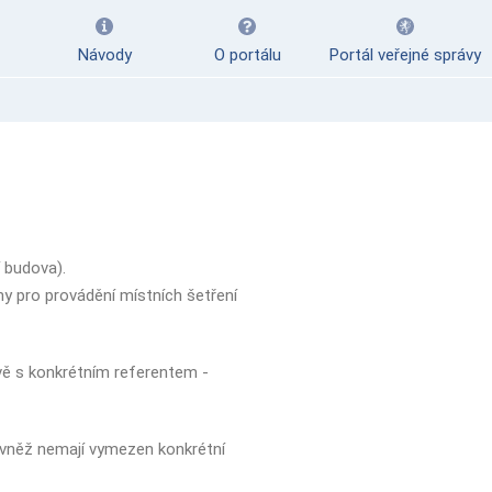
Návody
O portálu
Portál veřejné správy
í budova).
ny pro provádění místních šetření
vě s konkrétním referentem -
rovněž nemají vymezen konkrétní