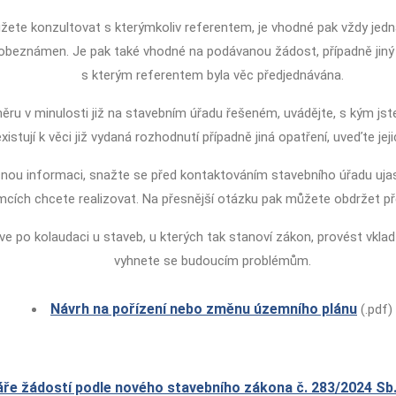
ete konzultovat s kterýmkoliv referentem, je vhodné pak vždy jedn
 obeznámen. Je pak také vhodné na podávanou žádost, případně jin
s kterým referentem byla věc předjednávána.
měru v minulosti již na stavebním úřadu řešeném, uvádějte, s kým jst
istují k věci již vydaná rozhodnutí případně jiná opatření, uveďte jejic
ou informaci, snažte se před kontaktováním stavebního úřadu ujasni
cích chcete realizovat. Na přesnější otázku pak můžete obdržet pře
e po kolaudaci u staveb, u kterých tak stanoví zákon, provést vkla
vyhnete se budoucím problémům.
Návrh na pořízení nebo změnu územního plánu
(.pdf)
ře žádostí podle nového stavebního zákona č. 283/2024 Sb. 