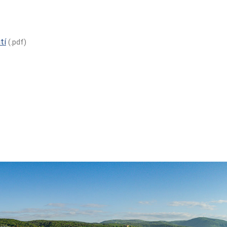
tí
(.pdf)