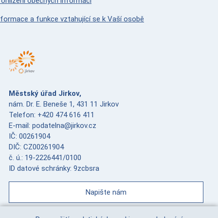
rohlížení obecných informací
nformace a funkce vztahující se k Vaší osobě
Městský úřad Jirkov,
nám. Dr. E. Beneše 1, 431 11 Jirkov
Telefon: +420 474 616 411
E-mail: podatelna@jirkov.cz
IČ: 00261904
DIČ: CZ00261904
č. ú.: 19-2226441/0100
ID datové schránky: 9zcbsra
Napište nám